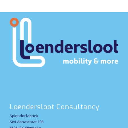
Loendersloot Consultancy
Splendorfabriek
Sint Annastraat 198
6525 GX Nijmegen