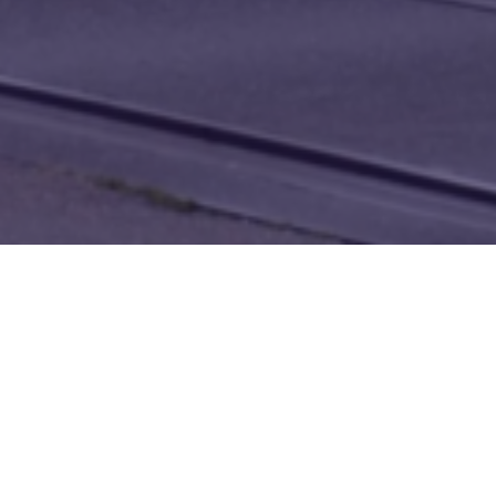
Overzicht
Voor de gemeente
Gedurende de
Renkum hebben wij een
voorziene bouwperiode
rol gespeeld in de
van twee jaar zullen
voorbereidende fase
omwonenden te maken
van de nieuwe
krijgen met
spoortunnel bij station
geluidsoverlast en